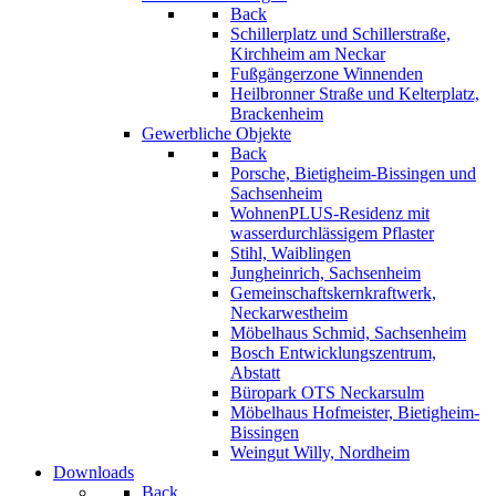
Back
Schillerplatz und Schillerstraße,
Kirchheim am Neckar
Fußgängerzone Winnenden
Heilbronner Straße und Kelterplatz,
Brackenheim
Gewerbliche Objekte
Back
Porsche, Bietigheim-Bissingen und
Sachsenheim
WohnenPLUS-Residenz mit
wasserdurchlässigem Pflaster
Stihl, Waiblingen
Jungheinrich, Sachsenheim
Gemeinschaftskernkraftwerk,
Neckarwestheim
Möbelhaus Schmid, Sachsenheim
Bosch Entwicklungszentrum,
Abstatt
Büropark OTS Neckarsulm
Möbelhaus Hofmeister, Bietigheim-
Bissingen
Weingut Willy, Nordheim
Downloads
Back