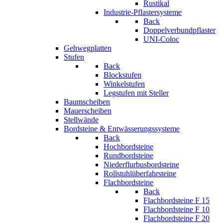
Rustikal
Industrie-Pflastersysteme
Back
Doppelverbundpflaster
UNI-Coloc
Gehwegplatten
Stufen
Back
Blockstufen
Winkelstufen
Legstufen mit Steller
Baumscheiben
Mauerscheiben
Stellwände
Bordsteine & Entwässerungssysteme
Back
Hochbordsteine
Rundbordsteine
Niederflurbusbordsteine
Rollstuhlüberfahrsteine
Flachbordsteine
Back
Flachbordsteine F 15
Flachbordsteine F 10
Flachbordsteine F 20