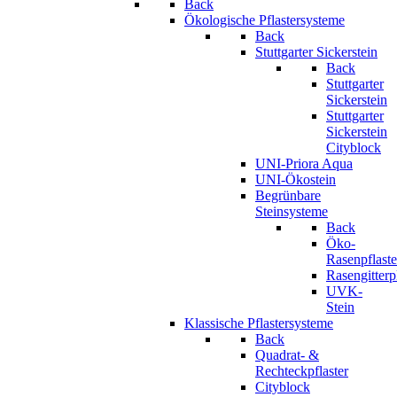
Back
Ökologische Pflastersysteme
Back
Stuttgarter Sickerstein
Back
Stuttgarter
Sickerstein
Stuttgarter
Sickerstein
Cityblock
UNI-Priora Aqua
UNI-Ökostein
Begrünbare
Steinsysteme
Back
Öko-
Rasenpflaste
Rasengitterp
UVK-
Stein
Klassische Pflastersysteme
Back
Quadrat- &
Rechteckpflaster
Cityblock