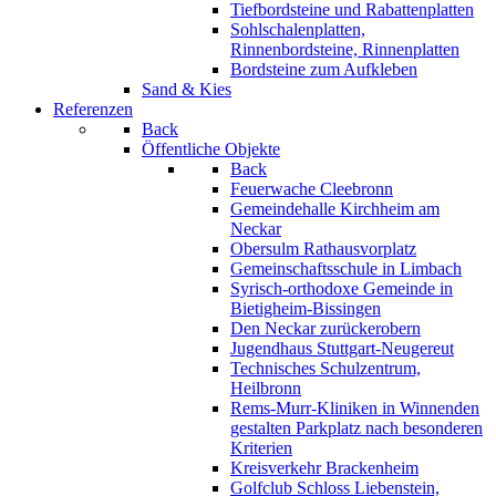
Tiefbordsteine und Rabattenplatten
Sohlschalenplatten,
Rinnenbordsteine, Rinnenplatten
Bordsteine zum Aufkleben
Sand & Kies
Referenzen
Back
Öffentliche Objekte
Back
Feuerwache Cleebronn
Gemeindehalle Kirchheim am
Neckar
Obersulm Rathausvorplatz
Gemeinschaftsschule in Limbach
Syrisch-orthodoxe Gemeinde in
Bietigheim-Bissingen
Den Neckar zurückerobern
Jugendhaus Stuttgart-Neugereut
Technisches Schulzentrum,
Heilbronn
Rems-Murr-Kliniken in Winnenden
gestalten Parkplatz nach besonderen
Kriterien
Kreisverkehr Brackenheim
Golfclub Schloss Liebenstein,