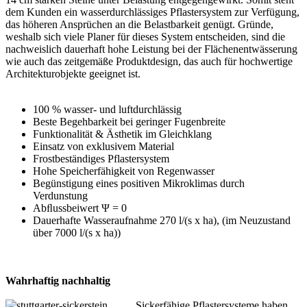
dem Kunden ein wasserdurchlässiges Pflastersystem zur Verfügung,
das höheren Ansprüchen an die Belastbarkeit genügt. Gründe,
weshalb sich viele Planer für dieses System entscheiden, sind die
nachweislich dauerhaft hohe Leistung bei der Flächenentwässerung
wie auch das zeitgemäße Produktdesign, das auch für hochwertige
Architekturobjekte geeignet ist.
100 % wasser- und luftdurchlässig
Beste Begehbarkeit bei geringer Fugenbreite
Funktionalität & Ästhetik im Gleichklang
Einsatz von exklusivem Material
Frostbeständiges Pflastersystem
Hohe Speicherfähigkeit von Regenwasser
Begünstigung eines positiven Mikroklimas durch
Verdunstung
Abﬂussbeiwert Ψ = 0
Dauerhafte Wasseraufnahme 270 l/(s x ha), (im Neuzustand
über 7000 l/(s x ha))
Wahrhaftig nachhaltig
Sickerfähige Pflastersysteme haben