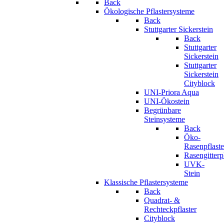
Back
Ökologische Pflastersysteme
Back
Stuttgarter Sickerstein
Back
Stuttgarter
Sickerstein
Stuttgarter
Sickerstein
Cityblock
UNI-Priora Aqua
UNI-Ökostein
Begrünbare
Steinsysteme
Back
Öko-
Rasenpflaste
Rasengitterp
UVK-
Stein
Klassische Pflastersysteme
Back
Quadrat- &
Rechteckpflaster
Cityblock