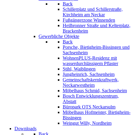
Back
Schillerplatz und Schillerstraße,
Kirchheim am Neckar
Fußgängerzone Winnenden
Heilbronner Straße und Kelterplatz,
Brackenheim
Gewerbliche Objekte
Back
Porsche, Bietigheim-Bissingen und
Sachsenheim
WohnenPLUS-Residenz mit
wasserdurchlässigem Pflaster
Stihl, Waiblingen
Jungheinrich, Sachsenheim
Gemeinschaftskernkraftwerk,
Neckarwestheim
Möbelhaus Schmid, Sachsenheim
Bosch Entwicklungszentrum,
Abstatt
Büropark OTS Neckarsulm
Möbelhaus Hofmeister, Bietigheim-
Bissingen
Weingut Willy, Nordheim
Downloads
Back