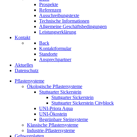
Prospekte
Referenzen
Ausschreibungstexte
Technische Informationen
Allgemeine Geschäftsbedingungen
Leistungserklärung
Kontakt
Back
Kontaktformular
Standorte
Ansprechpartner
Aktuelles
Datenschutz
Pflastersysteme
Ökologische Pflastersysteme
Stuttgarter Sickerstein
Stuttgarter Sickerstein
Stuttgarter Sickerstein Cityblock
UNI-Priora Aqua
UNI-Ökostein
Begrünbare Steinsysteme
Klassische Pflastersysteme
Industrie-Pflastersysteme
Gehwegplatten