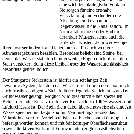
eine wichtige ökologische Funktion.
Sie sorgen für eine ortsnahe
Versickerung und verhindern die
Ableitung von kostbarem
Regenwasser in die Kanalisation. Im
Normalfall reduziert der Einbau
derartiger Pflastersysteme auch die
laufenden Kosten; denn wer weniger
Regenwasser in den Kanal leitet, muss dafür auch weniger
Abwassergebühren bezahlen. Besonders beliebt sind Steine, bei
denen das Wasser statt durch aufgeweitete Fugen direkt durch den
Stein versickert, denn diese bleiben trotz der Wasserdurchlässigkeit
besonders gehfreundlich.
Der Stuttgarter Sickerstein ist hierfür ein seit langer Zeit
bewährtes System, bei dem das Wasser direkt durch den – natürlich
auch frostbeständigen – Stein in tiefer liegende Schichten bzw. das
Grundwasser gelangt. Möglich wird dies durch einen speziellen
Beton, der unter Einsatz exklusiver Rohstoffe zu 100 % wasser- und
luftdurchlässig ist. Der Stein dient dabei übergangsweise als eine Art
Wasserspeicher und begünstigt im Verdunstungsprozess das
Mikroklima vor Ort. Vorteilhaft ist, dass Flächen somit ökologisch
befestigt werden können und mit feinkörniger Oberflächenstruktur
sowie attraktiven Farb- und Formvarianten zugleich ästhetischen
Ansprüchen genügen.