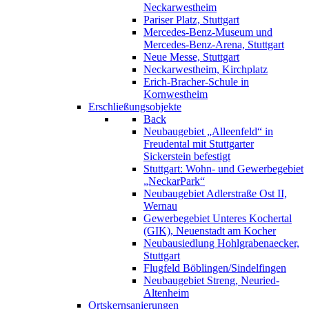
Neckarwestheim
Pariser Platz, Stuttgart
Mercedes-Benz-Museum und
Mercedes-Benz-Arena, Stuttgart
Neue Messe, Stuttgart
Neckarwestheim, Kirchplatz
Erich-Bracher-Schule in
Kornwestheim
Erschließungsobjekte
Back
Neubaugebiet „Alleenfeld“ in
Freudental mit Stuttgarter
Sickerstein befestigt
Stuttgart: Wohn- und Gewerbegebiet
„NeckarPark“
Neubaugebiet Adlerstraße Ost II,
Wernau
Gewerbegebiet Unteres Kochertal
(GIK), Neuenstadt am Kocher
Neubausiedlung Hohlgrabenaecker,
Stuttgart
Flugfeld Böblingen/Sindelfingen
Neubaugebiet Streng, Neuried-
Altenheim
Ortskernsanierungen