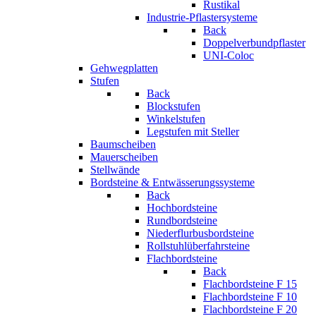
Rustikal
Industrie-Pflastersysteme
Back
Doppelverbundpflaster
UNI-Coloc
Gehwegplatten
Stufen
Back
Blockstufen
Winkelstufen
Legstufen mit Steller
Baumscheiben
Mauerscheiben
Stellwände
Bordsteine & Entwässerungssysteme
Back
Hochbordsteine
Rundbordsteine
Niederflurbusbordsteine
Rollstuhlüberfahrsteine
Flachbordsteine
Back
Flachbordsteine F 15
Flachbordsteine F 10
Flachbordsteine F 20