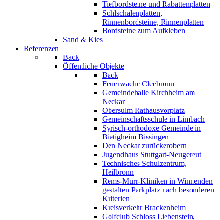
Tiefbordsteine und Rabattenplatten
Sohlschalenplatten,
Rinnenbordsteine, Rinnenplatten
Bordsteine zum Aufkleben
Sand & Kies
Referenzen
Back
Öffentliche Objekte
Back
Feuerwache Cleebronn
Gemeindehalle Kirchheim am
Neckar
Obersulm Rathausvorplatz
Gemeinschaftsschule in Limbach
Syrisch-orthodoxe Gemeinde in
Bietigheim-Bissingen
Den Neckar zurückerobern
Jugendhaus Stuttgart-Neugereut
Technisches Schulzentrum,
Heilbronn
Rems-Murr-Kliniken in Winnenden
gestalten Parkplatz nach besonderen
Kriterien
Kreisverkehr Brackenheim
Golfclub Schloss Liebenstein,