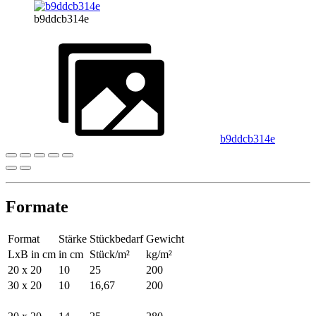
b9ddcb314e
b9ddcb314e
Formate
Format
Stärke
Stückbedarf
Gewicht
LxB in cm
in cm
Stück/m²
kg/m²
20 x 20
10
25
200
30 x 20
10
16,67
200