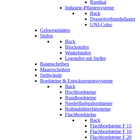
Rustikal
Industrie-Pflastersysteme
Back
Doppelverbundpflaster
UNI-Coloc
Gehwegplatten
Stufen
Back
Blockstufen
Winkelstufen
Legstufen mit Steller
Baumscheiben
Mauerscheiben
Stellwände
Bordsteine & Entwässerungssysteme
Back
Hochbordsteine
Rundbordsteine
Niederflurbusbordsteine
Rollstuhlüberfahrsteine
Flachbordsteine
Back
Flachbordsteine F 15
Flachbordsteine F 10
Flachbordsteine F 20