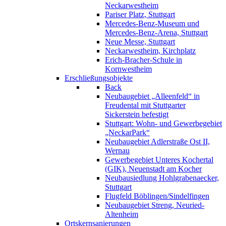
Neckarwestheim
Pariser Platz, Stuttgart
Mercedes-Benz-Museum und
Mercedes-Benz-Arena, Stuttgart
Neue Messe, Stuttgart
Neckarwestheim, Kirchplatz
Erich-Bracher-Schule in
Kornwestheim
Erschließungsobjekte
Back
Neubaugebiet „Alleenfeld“ in
Freudental mit Stuttgarter
Sickerstein befestigt
Stuttgart: Wohn- und Gewerbegebiet
„NeckarPark“
Neubaugebiet Adlerstraße Ost II,
Wernau
Gewerbegebiet Unteres Kochertal
(GIK), Neuenstadt am Kocher
Neubausiedlung Hohlgrabenaecker,
Stuttgart
Flugfeld Böblingen/Sindelfingen
Neubaugebiet Streng, Neuried-
Altenheim
Ortskernsanierungen