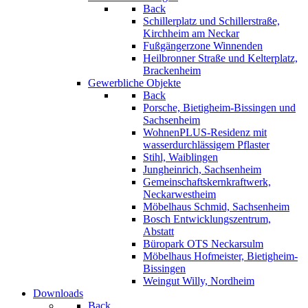
Back
Schillerplatz und Schillerstraße,
Kirchheim am Neckar
Fußgängerzone Winnenden
Heilbronner Straße und Kelterplatz,
Brackenheim
Gewerbliche Objekte
Back
Porsche, Bietigheim-Bissingen und
Sachsenheim
WohnenPLUS-Residenz mit
wasserdurchlässigem Pflaster
Stihl, Waiblingen
Jungheinrich, Sachsenheim
Gemeinschaftskernkraftwerk,
Neckarwestheim
Möbelhaus Schmid, Sachsenheim
Bosch Entwicklungszentrum,
Abstatt
Büropark OTS Neckarsulm
Möbelhaus Hofmeister, Bietigheim-
Bissingen
Weingut Willy, Nordheim
Downloads
Back