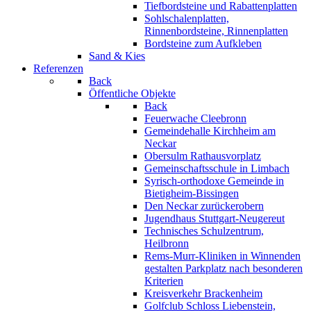
Tiefbordsteine und Rabattenplatten
Sohlschalenplatten,
Rinnenbordsteine, Rinnenplatten
Bordsteine zum Aufkleben
Sand & Kies
Referenzen
Back
Öffentliche Objekte
Back
Feuerwache Cleebronn
Gemeindehalle Kirchheim am
Neckar
Obersulm Rathausvorplatz
Gemeinschaftsschule in Limbach
Syrisch-orthodoxe Gemeinde in
Bietigheim-Bissingen
Den Neckar zurückerobern
Jugendhaus Stuttgart-Neugereut
Technisches Schulzentrum,
Heilbronn
Rems-Murr-Kliniken in Winnenden
gestalten Parkplatz nach besonderen
Kriterien
Kreisverkehr Brackenheim
Golfclub Schloss Liebenstein,