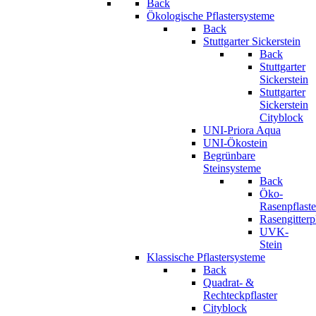
Back
Ökologische Pflastersysteme
Back
Stuttgarter Sickerstein
Back
Stuttgarter
Sickerstein
Stuttgarter
Sickerstein
Cityblock
UNI-Priora Aqua
UNI-Ökostein
Begrünbare
Steinsysteme
Back
Öko-
Rasenpflaste
Rasengitterp
UVK-
Stein
Klassische Pflastersysteme
Back
Quadrat- &
Rechteckpflaster
Cityblock