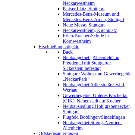
Neckarwestheim
Pariser Platz, Stuttgart
Mercedes-Benz-Museum und
Mercedes-Benz-Arena, Stuttgart
Neue Messe, Stuttgart
Neckarwestheim, Kirchplatz
Erich-Bracher-Schule in
Kornwestheim
Erschließungsobjekte
Back
Neubaugebiet „Alleenfeld“ in
Freudental mit Stuttgarter
Sickerstein befestigt
Stuttgart: Wohn- und Gewerbegebiet
„NeckarPark“
Neubaugebiet Adlerstraße Ost II,
Wernau
Gewerbegebiet Unteres Kochertal
(GIK), Neuenstadt am Kocher
Neubausiedlung Hohlgrabenaecker,
Stuttgart
Flugfeld Böblingen/Sindelfingen
Neubaugebiet Streng, Neuried-
Altenheim
Ortskernsanierungen