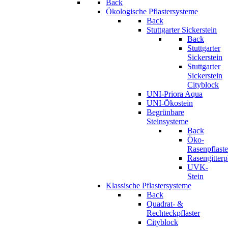
Back
Ökologische Pflastersysteme
Back
Stuttgarter Sickerstein
Back
Stuttgarter
Sickerstein
Stuttgarter
Sickerstein
Cityblock
UNI-Priora Aqua
UNI-Ökostein
Begrünbare
Steinsysteme
Back
Öko-
Rasenpflaste
Rasengitterp
UVK-
Stein
Klassische Pflastersysteme
Back
Quadrat- &
Rechteckpflaster
Cityblock