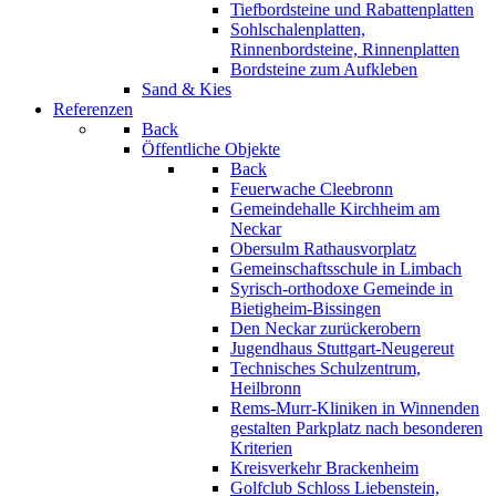
Tiefbordsteine und Rabattenplatten
Sohlschalenplatten,
Rinnenbordsteine, Rinnenplatten
Bordsteine zum Aufkleben
Sand & Kies
Referenzen
Back
Öffentliche Objekte
Back
Feuerwache Cleebronn
Gemeindehalle Kirchheim am
Neckar
Obersulm Rathausvorplatz
Gemeinschaftsschule in Limbach
Syrisch-orthodoxe Gemeinde in
Bietigheim-Bissingen
Den Neckar zurückerobern
Jugendhaus Stuttgart-Neugereut
Technisches Schulzentrum,
Heilbronn
Rems-Murr-Kliniken in Winnenden
gestalten Parkplatz nach besonderen
Kriterien
Kreisverkehr Brackenheim
Golfclub Schloss Liebenstein,