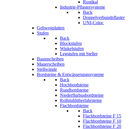
Rustikal
Industrie-Pflastersysteme
Back
Doppelverbundpflaster
UNI-Coloc
Gehwegplatten
Stufen
Back
Blockstufen
Winkelstufen
Legstufen mit Steller
Baumscheiben
Mauerscheiben
Stellwände
Bordsteine & Entwässerungssysteme
Back
Hochbordsteine
Rundbordsteine
Niederflurbusbordsteine
Rollstuhlüberfahrsteine
Flachbordsteine
Back
Flachbordsteine F 15
Flachbordsteine F 10
Flachbordsteine F 20