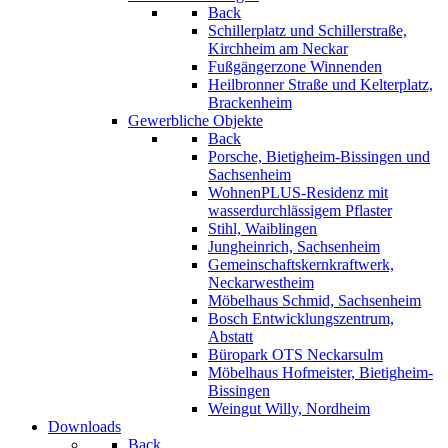
Back
Schillerplatz und Schillerstraße,
Kirchheim am Neckar
Fußgängerzone Winnenden
Heilbronner Straße und Kelterplatz,
Brackenheim
Gewerbliche Objekte
Back
Porsche, Bietigheim-Bissingen und
Sachsenheim
WohnenPLUS-Residenz mit
wasserdurchlässigem Pflaster
Stihl, Waiblingen
Jungheinrich, Sachsenheim
Gemeinschaftskernkraftwerk,
Neckarwestheim
Möbelhaus Schmid, Sachsenheim
Bosch Entwicklungszentrum,
Abstatt
Büropark OTS Neckarsulm
Möbelhaus Hofmeister, Bietigheim-
Bissingen
Weingut Willy, Nordheim
Downloads
Back