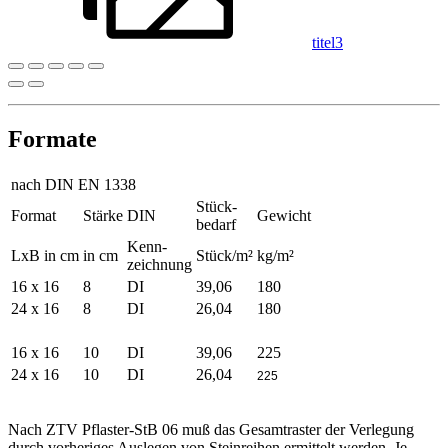
titel3
Formate
nach DIN EN 1338
Stück-
Format
Stärke
DIN
Gewicht
bedarf
Kenn-
LxB in cm
in cm
Stück/m²
kg/m²
zeichnung
16 x 16
8
DI
39,06
180
24 x 16
8
DI
26,04
180
16 x 16
10
DI
39,06
225
24 x 16
10
DI
26,04
225
Nach ZTV Pflaster-StB 06 muß das Gesamtraster der Verlegung
durch vorheriges Auslegen von Steinreihen ermittelt werden. Je